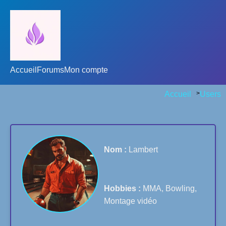
Accueil
Forums
Mon compte
Accueil
>
Users
Nom :
Lambert
Hobbies :
MMA, Bowling,
Montage vidéo