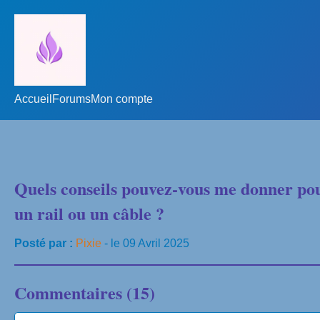
Accueil
Forums
Mon compte
Quels conseils pouvez-vous me donner pour
un rail ou un câble ?
Posté par :
Pixie
- le 09 Avril 2025
Commentaires (15)