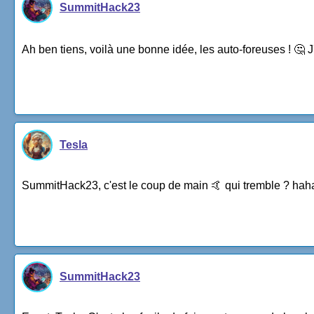
SummitHack23
Ah ben tiens, voilà une bonne idée, les auto-foreuses ! 🤔 J'
Tesla
SummitHack23, c'est le coup de main 🤙 qui tremble ? haha. 
SummitHack23