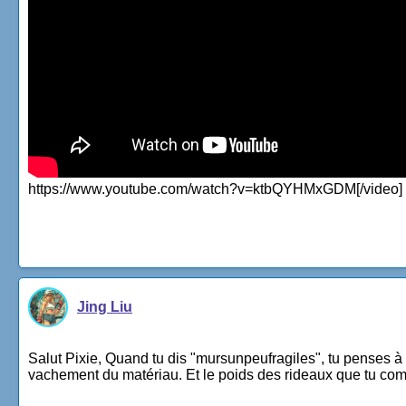
https://www.youtube.com/watch?v=ktbQYHMxGDM[/video] (T
Jing Liu
Salut Pixie, Quand tu dis "mursunpeufragiles", tu penses à
vachement du matériau. Et le poids des rideaux que tu compt