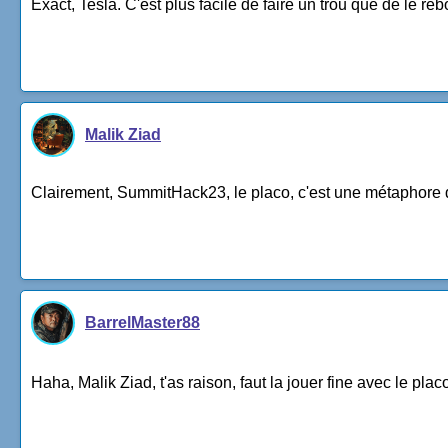
Exact, Tesla. C'est plus facile de faire un trou que de le re
Malik Ziad
Clairement, SummitHack23, le placo, c'est une métaphore de 
BarrelMaster88
Haha, Malik Ziad, t'as raison, faut la jouer fine avec le plac